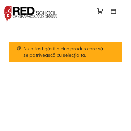
Search
Nu a fost găsit niciun produs care să
se potrivească cu selecția ta.