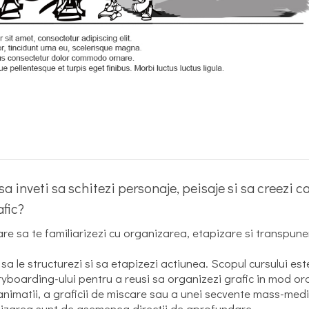
sa inveti sa schitezi personaje, peisaje si sa creezi c
afic?
 sa te familiarizezi cu organizarea, etapizare si transpun
sa le structurezi si sa etapizezi actiunea. Scopul cursului este
ryboarding-ului pentru a reusi sa organizezi grafic in mod o
 animatii, a graficii de miscare sau a unei secvente mass-med
alizarea sunt de asemenea directii de aprofundare.