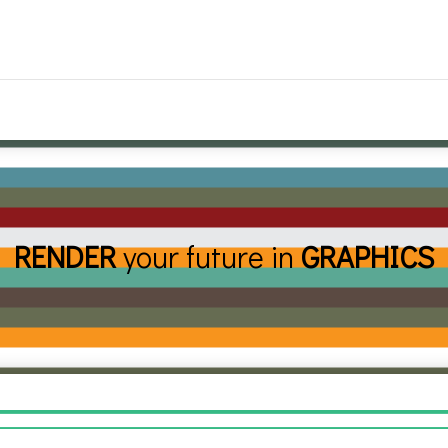
RENDER
your future in
GRAPHICS