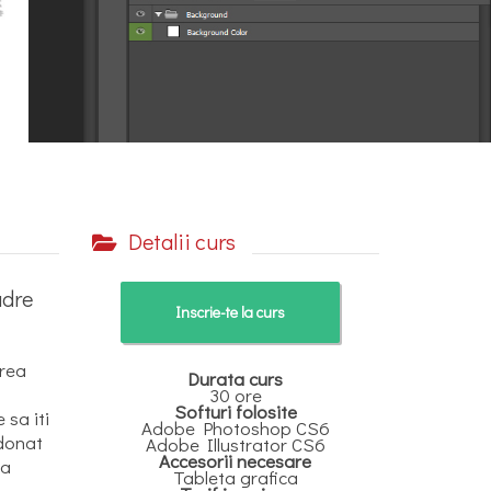
Detalii curs
adre
Inscrie-te la curs
erea
Durata curs
30 ore
Softuri folosite
 sa iti
Adobe Photoshop CS6
rdonat
Adobe Illustrator CS6
Accesorii necesare
ia
Tableta grafica