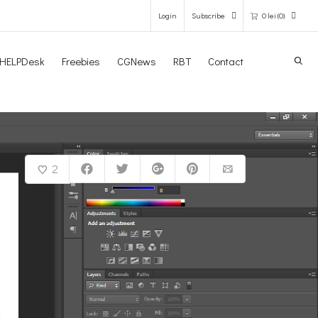
Login
Subscribe
0
lei
(0)
Search
HELPDesk
Freebies
CGNews
RBT
Contact
0 items in the shopping bag
Unfortunately, your shopping bag is
empty.
2
GO TO THE SHOP