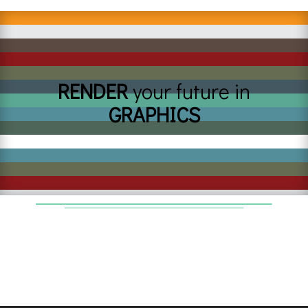
RENDER
your future in
GRAPHICS