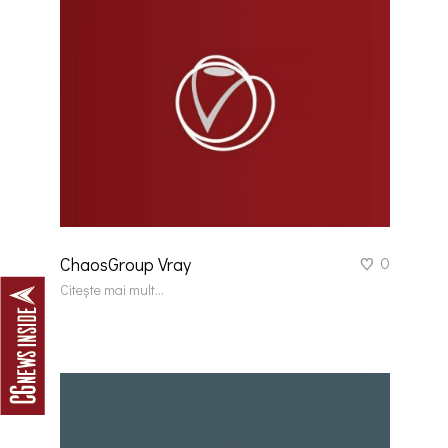
0
ChaosGroup Vray
Citește mai mult...