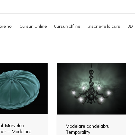
re noi
Cursuri Online
Cursuri offline
Inscrie-te la curs
3D 
Newsletter
ial Marvelou
Modelare candelabru
ner – Modelare
Temporality