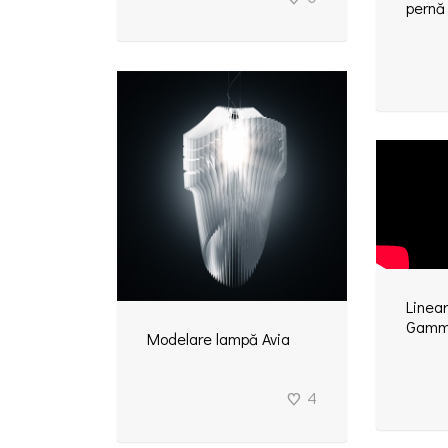
pernă
Linear
Gamm
Modelare lampă Avia
4