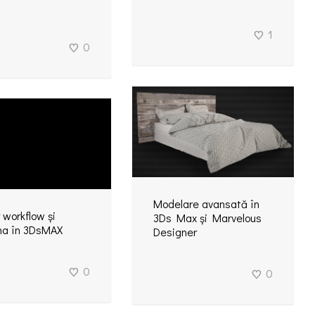
1
0
Modelare avansată în
 workflow și
3Ds Max și Marvelous
a în 3DsMAX
Designer
0
0