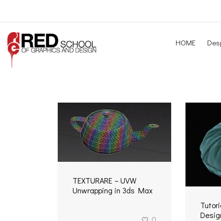
HOME
Desp
TEXTURARE – UVW
Unwrapping in 3ds Max
Tutor
Desig
0