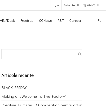
Login
Subscribe
0
lei
(0)
Search
HELPDesk
Freebies
CGNews
RBT
Contact
0 items in the shopping bag
Unfortunately, your shopping bag is
empty.
GO TO THE SHOP
Articole recente
BLACK FRIDAY
Making of „Welcome To The Factory”
Creative Humster3D Competition pentru artisti